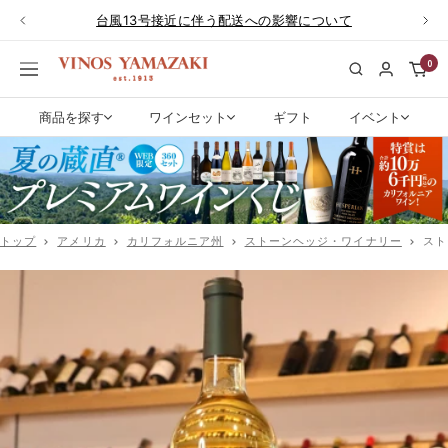
コ
台風13号接近に伴う配送への影響について
戻
次
ン
る
へ
テ
0
ワ
ナ
ン
イ
ビ
ツ
ン
ゲ
商品を探す
ワインセット
ギフト
イベント
へ
専
ー
ス
門
シ
キ
店
ョ
ッ
ヴ
ン
プ
ィ
トップ
アメリカ
カリフォルニア州
ストーンヘッジ・ワイナリー
スト
ノ
ス
や
ま
ざ
き|
ワ
イ
ン
通