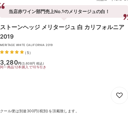
当店赤ワイン部門売上No.1のメリタージュの白！
ストーンヘッジ メリタージュ 白 カリフォルニア
2019
MERITAGE WHITE CALIFORNIA 2019
（5）
SALE
3,280
円
(3,608円 税込)
同一商品12本購入で10%引き
クール便は別途300円(税別)を頂戴致します。