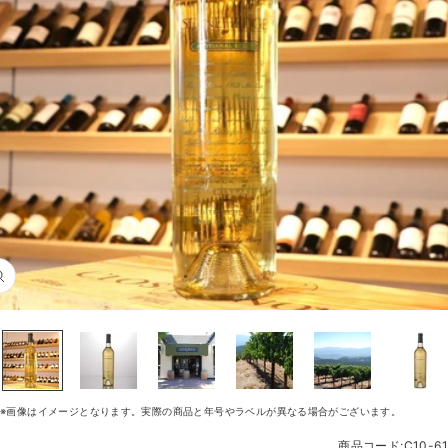
販
ズ
ー
ム
イ
ン
※画像はイメージとなります。実際の商品と年号やラベルが異なる場合がございます。
商品コード:C10-61