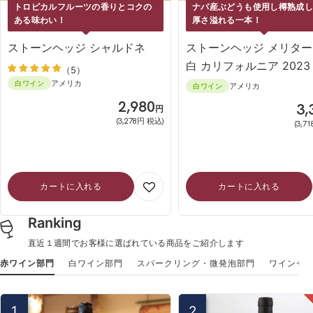
トロピカルフルーツの香りとコクの
ナパ産ぶどうも使用し樽熟成
ある味わい！
厚さ溢れる一本！
ストーンヘッジ シャルドネ
ストーンヘッジ メリタ
白 カリフォルニア 2023
（5）
アメリカ
白ワイン
アメリカ
白ワイン
SALE
2,980
SA
3,
円
(3,278円 税込)
(3,7
カートに入れる
カートに入れる
Ranking
直近１週間でお客様に選ばれている商品をご紹介します
赤ワイン部門
白ワイン部門
スパークリング・微発泡部門
ワインセ