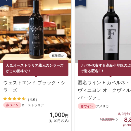
在庫僅か
人気オーストラリア蔵元のシラーズ
ナパを代表する高級小地区の
がこの価格で！
で造る匿名F！
ウェストエンド ブラック・シ
匿名ワイン F カベルネ
ラーズ
ヴィニヨン オークヴィル
パ・ヴァ...
（4.6）
オーストラリア
赤ワイン
アメリカ
赤ワイン
SALE
1,000
8/22(土)
円
8,
通
10,000
円
(1,100円 税込)
常
(9,6
価