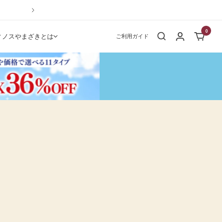
次
へ
0
ィノスやまざきとは
ご利用ガイド