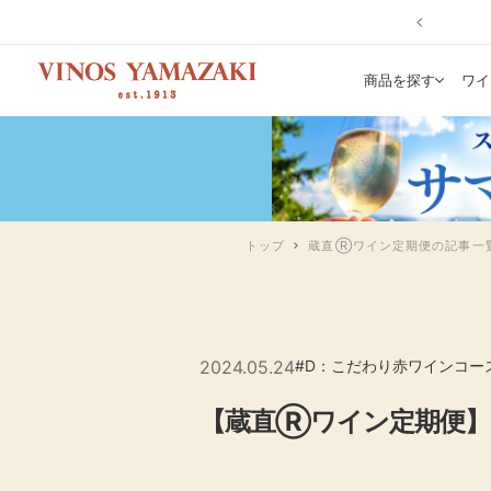
コ
戻
ン
る
テ
ワ
商品を探す
ワイ
ン
イ
ツ
ン
へ
専
ス
門
キ
店
ッ
ヴ
トップ
蔵直Ⓡワイン定期便の記事一
プ
ィ
ノ
ス
や
ま
2024.05.24
#D：こだわり赤ワインコー
ざ
【蔵直Ⓡワイン定期便】
き|
ワ
イ