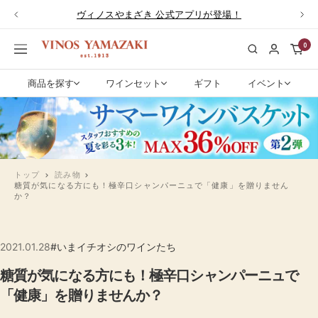
コ
ヴィノスやまざき 公式アプリが登場！
戻
次
ン
る
へ
テ
0
ワ
ナ
ン
イ
ビ
ツ
ン
ゲ
商品を探す
ワインセット
ギフト
イベント
へ
専
ー
ス
門
シ
キ
店
ョ
ッ
ヴ
ン
プ
ィ
ノ
トップ
読み物
糖質が気になる方にも！極辛口シャンパーニュで「健康」を贈りません
ス
か？
や
ま
ざ
2021.01.28
#いまイチオシのワインたち
き|
ワ
糖質が気になる方にも！極辛口シャンパーニュで
イ
「健康」を贈りませんか？
ン
通