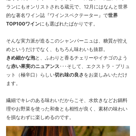
ランにもオンリストされる蔵元で、12月にはなんと世界
的な著名ワイン誌『ワインスペクテーター』で
世界
TOP100ワイン
にも選ばれたばかりです。
そんな実力派が造るこのシャンパーニュは、糖質が控え
めというだけでなく、もちろん味わいも抜群。
きめ細かな泡
と、ふわりと香るチェリーやイチゴのよう
な
赤い果実のニュアンス
･･･そして、エクストラ・ブリュ
ット（極辛口）らしい
切れ味の良さ
をお楽しみいただけ
ます。
繊細でキレのある味わいだからこそ、水炊きなどお鍋料
理やお野菜を使った和食とも相性が良く、素材の味わい
を損なわずに楽しめるのです。