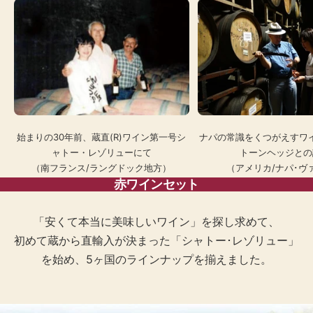
始まりの30年前、蔵直(R)ワイン第一号シ
ナパの常識をくつがえすワ
ャトー・レゾリューにて
トーンヘッジとの
（南フランス/ラングドック地方）
（アメリカ/ナパ･ヴ
赤ワインセット
「安くて本当に美味しいワイン」を探し求めて、
初めて蔵から直輸入が決まった「シャトー･レゾリュー」
を始め、5ヶ国のラインナップを揃えました。