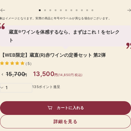
ー
ム
ス
ス
ス
ス
ス
ス
ス
ス
ス
ス
ス
イ
画像はイメージとなります。実際の商品と年号やラベルが異なる場合がございます。
ラ
ラ
ラ
ラ
ラ
ラ
ラ
ラ
ラ
ラ
ラ
ン
イ
イ
イ
イ
イ
イ
イ
イ
イ
イ
イ
蔵直®ワインを体感するなら、まずはこれ！をセレク
ド
ド
ド
ド
ド
ド
ド
ド
ド
ド
ド
に
に
に
に
に
に
に
に
に
に
に
ト
移
移
移
移
移
移
移
移
移
移
移
動
動
動
動
動
動
動
動
動
動
動
【WEB限定】蔵直(R)赤ワインの定番セット 第2弾
1
2
3
4
5
6
7
8
9
10
11
（5）
SALE
13,500
通
15,700
円
円
(14,850円 税込)
常
価
135ポイント進呈
格
カートに入れる
詳細を見る