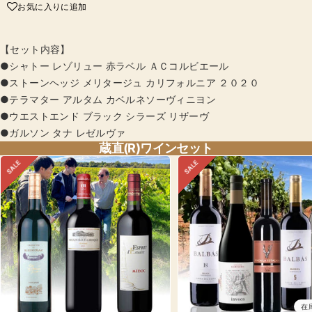
【セット内容】
●シャトー レゾリュー 赤ラベル ＡＣコルビエール
●ストーンヘッジ メリタージュ カリフォルニア ２０２０
●テラマター アルタム カベルネソーヴィニヨン
●ウエストエンド ブラック シラーズ リザーヴ
●ガルソン タナ レゼルヴァ
蔵直(R)ワインセット
SALE
SALE
在