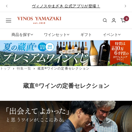
コ
ヴィノスやまざき 公式アプリが登場！
戻
次
ン
る
へ
テ
0
ワ
ナ
ン
イ
ビ
ツ
ン
ゲ
商品を探す
ワインセット
ギフト
イベント
へ
専
ー
ス
門
シ
キ
店
ョ
ッ
ヴ
ン
プ
ィ
トップ
特集一覧
蔵直®ワインの定番セレクション
ノ
ス
や
蔵直®ワインの定番セレクション
ま
ざ
き|
ワ
イ
ン
通