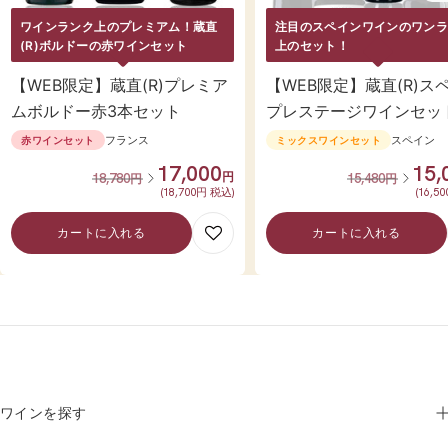
ワインランク上のプレミアム！蔵直
注目のスペインワインのワン
(R)ボルドーの赤ワインセット
上のセット！
【WEB限定】蔵直(R)プレミア
【WEB限定】蔵直(R)ス
ムボルドー赤3本セット
プレステージワインセッ
フランス
スペイン
赤ワインセット
ミックスワインセット
SALE
SAL
17,000
15,
通
円
通
18,780
15,480
円
円
常
(18,700円 税込)
常
(16,5
価
価
格
格
カートに入れる
カートに入れる
ワインを探す