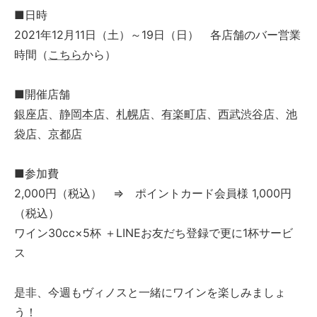
■日時
2021年12月11日（土）～19日（日） 各店舗のバー営業
時間（
こちら
から）
■開催店舗
銀座店
、
静岡本店
、
札幌店
、
有楽町店
、
西武渋谷店
、
池
袋店
、
京都店
■参加費
2,000円（税込） ⇒ ポイントカード会員様 1,000円
（税込）
ワイン30cc×5杯 ＋LINEお友だち登録で更に1杯サービ
ス
是非、今週もヴィノスと一緒にワインを楽しみましょ
う！