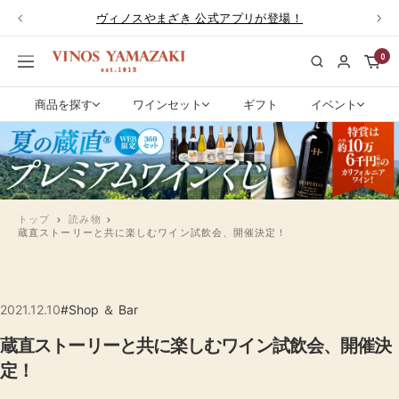
コ
ヴィノスやまざき 公式アプリが登場！
戻
次
ン
る
へ
テ
0
ワ
ナ
ン
イ
ビ
ツ
ン
ゲ
商品を探す
ワインセット
ギフト
イベント
へ
専
ー
ス
門
シ
キ
店
ョ
ッ
ヴ
ン
プ
ィ
ノ
トップ
読み物
蔵直ストーリーと共に楽しむワイン試飲会、開催決定！
ス
や
ま
ざ
2021.12.10
#Shop ＆ Bar
き|
ワ
蔵直ストーリーと共に楽しむワイン試飲会、開催決
イ
定！
ン
通